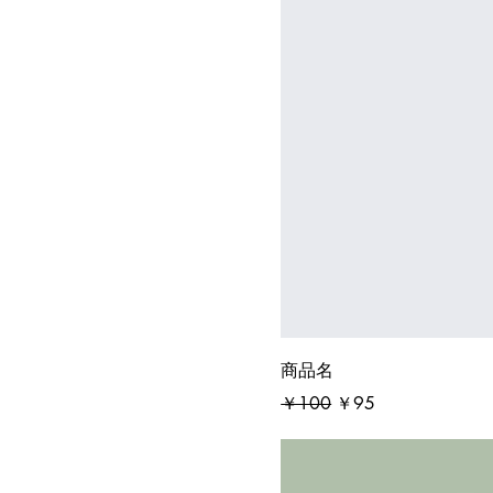
商品名
通常価格
セール価格
￥100
￥95