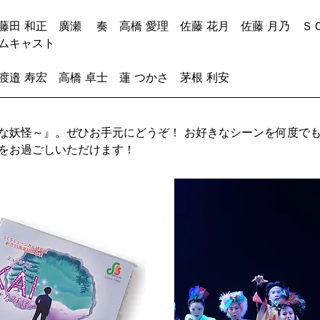
藤田 和正　廣瀬　 奏　高橋 愛理　佐藤 花月　佐藤 月乃　Ｓ
ムキャスト
渡邉 寿宏　高橋 卓士　蓮 つかさ　茅根 利安
な妖怪～』。ぜひお手元にどうぞ！ お好きなシーンを何度で
をお過ごしいただけます！