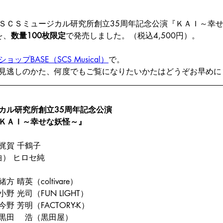
ＳＣＳミュージカル研究所創立35周年記念公演『ＫＡＩ～幸
を、
数量100枚限定
で発売しました。（税込4,500円）。
ョップBASE（SCS Musical）
で。
見逃しのかた、何度でもご覧になりたいかたはどうぞお早めに
カル研究所創立35周年記念公演
ＫＡＩ～幸せな妖怪～』
梶賀 千鶴子
曲） ヒロセ純
 晴英（coltivare）
 光司（FUN LIGHT）
野 芳明（FACTORY-K）
黒田　 浩（黒田屋）