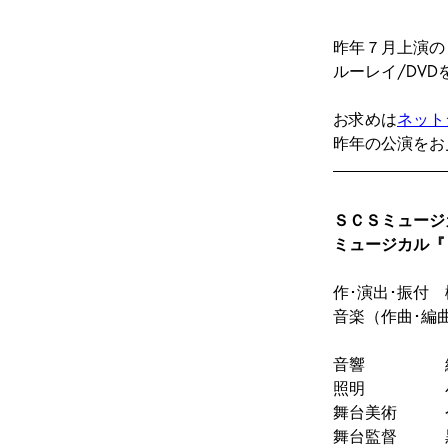
昨年７月上演の
ルーレイ/DVD
お求めは
ネットシ
昨年の公演をお
ＳＣＳミュージ
ミュージカル『
作･演出･振付　
音楽（作曲･編
音響　　　　　緒方
照明　　　　　小野
舞台美術　　　今
舞台監督　　　