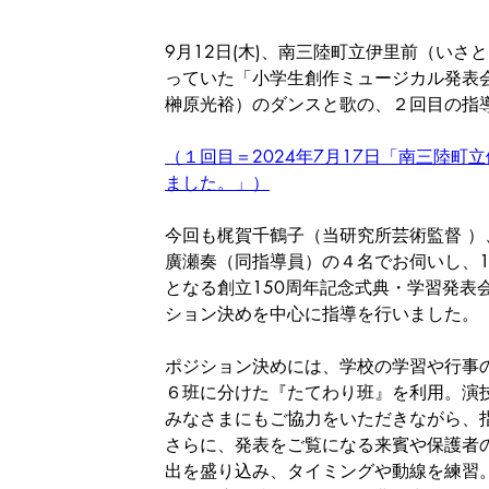
9月12日(木)、南三陸町立伊里前（い
っていた「小学生創作ミュージカル発表
榊原光裕）のダンスと歌の、２回目の指
（１回目＝2024年7月17日「南三陸
ました。」）
今回も梶賀千鶴子（当研究所芸術監督 
廣瀬奏（同指導員）の４名でお伺いし、1
となる創立150周年記念式典・学習発表
ション決めを中心に指導を行いました。
ポジション決めには、学校の学習や行事
６班に分けた『たてわり班』を利用。演
みなさまにもご協力をいただきながら、
さらに、発表をご覧になる来賓や保護者
出を盛り込み、タイミングや動線を練習