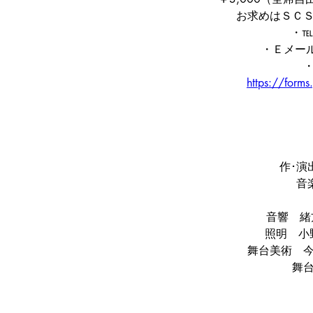
お求めはＳＣ
・℡.
・Ｅメール
https://for
作･演
音
音響　緒方
照明　小野
舞台美術　今野
舞