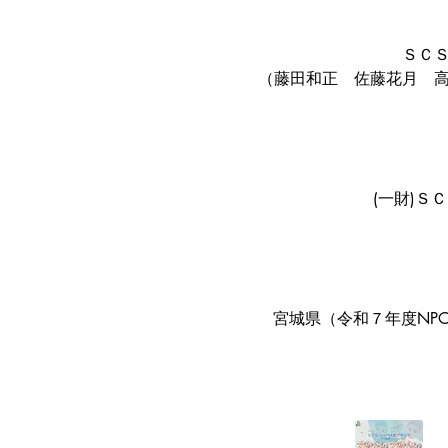
ＳＣ
（藤田和正　佐藤花月　
(一財)Ｓ
宮城県（令和７年度NP