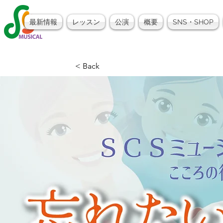
最新情報
レッスン
公演
概要
SNS・SHOP
< Back