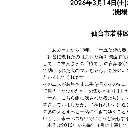
2026年3月14日(土)①
（開場
仙台市若林区
　「あの日」から15年、「十五たびの春
　舞台に現れたのは荒れた海を漂流する
して、ご主人さまの「待て!」の言葉を
て助けられた犬のマテちゃん。奇跡のい
たかくしてくれます。
その二人がお星さまに手を振るその先に
て舞う「ソウルたち」の集いがありまし
　一方、こちら側に残された者たちは、
閉ざしていましたが、〝忘れない〟は過
のあの人とずっと一緒に生きてゆくこと
いこう、未来へつないでいこうと決心す
　本作は2015年から毎年３月に上演し