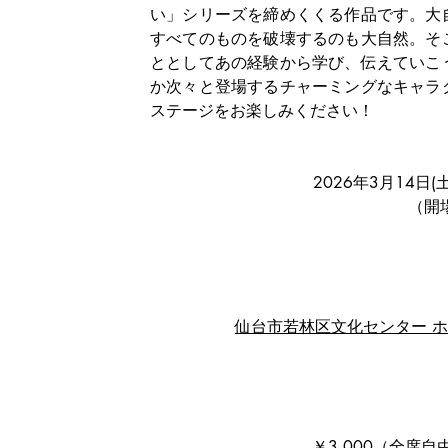
い」シリーズを締めくくる作品です。大
すべてのものを破壊するのも大自然。そ
ととしてあの経験から学び、伝えていこ
か次々と登場するチャーミングなキャラ
ステージをお楽しみください！
2026年3月14日(土
（開
仙台市
若林区文化センター 
￥3,000（全席