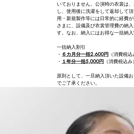
いておりません。公演時の衣裳は、
し、使用後に洗濯をして返却して頂
用・新規製作等には日常的に経費が
さまに、設備及び衣裳管理費の納入
す。なお、納入にはお得な一括納入
一括納入割引
・
６カ月分一括2,600円
（消費税込み
・
１年分一括5,000円
（消費税込み
原則として、一旦納入頂いた設備お
でご了承ください。