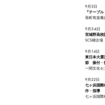
9月3日
『テーブル
長町有楽庵
9月3-4日
宮城野高校
SCS稽古場
9月14日
東日本大震
節　振付・
一関文化セ
9月22日
七ヶ浜国際
作・指導
七ヶ浜国際