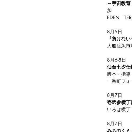
～宇宙教育
加
EDEN　TER
8月5日
『負けない
大船渡魚市
8月6-8日
仙台七夕仕
脚本・指導
一番町フォ
8月7日
壱弐参横丁
いろは横丁
8月7日
みちのくミ