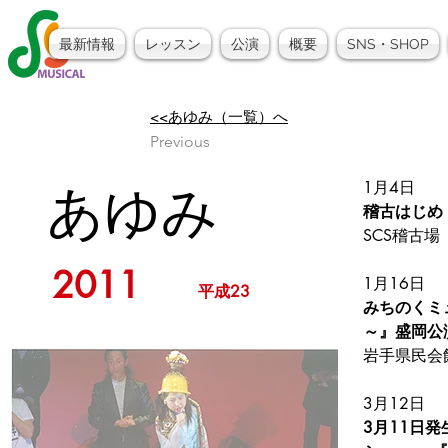
最新情報
レッスン
公演
概要
SNS・SHOP
<<あゆみ（一覧）へ
Previous
あゆみ
1月4日
稽古はじめ
SCS稽古場
2011
1月16日
平成23
みちのくミュー
～』盛岡公
岩手県民会
3月12日
3月11日