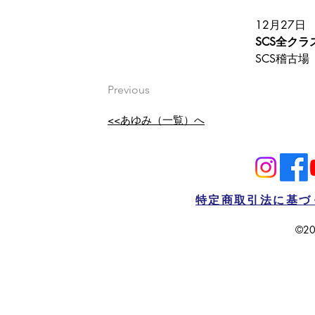
12月27日
SCS全ク
SCS稽古場
Previous
<<あゆみ（一覧）へ
特定商取引法に基づ
©20