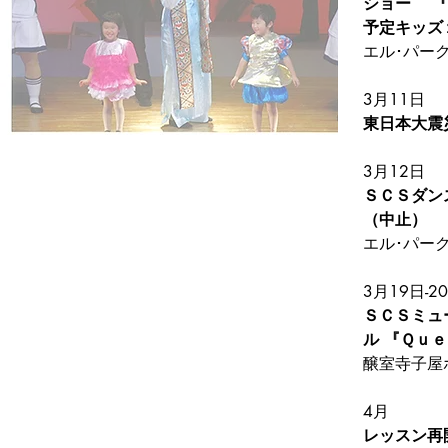
ショー 　
予定キッズ
エル･パー
3月11日
東日本大震
3月12日
ＳＣＳダンス
（中止）
エル･パー
3月19日-2
ＳＣＳミュ
ル 『Ｑｕ
醸室寺子屋
4月
レッスン再