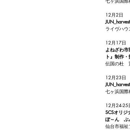
七ヶ浜国際
12月2日
JUN_harve
ライヴハウスe
12月17日
よねざわ市
ト』制作・
伝国の杜　
12月23日
JUN_harv
七ヶ浜国際
12月24-25
SCSオリ
ぽ～ん　ぶ
仙台市福祉