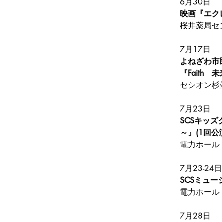
6月30日
映画『エク
桜井薬局セ
7月17日
よねざわ市
『Fait
セシオン杉
7月23日
SCSキッ
～』(1回公
電力ホール
7月23-24日
SCSミュージ
電力ホール
7月28日