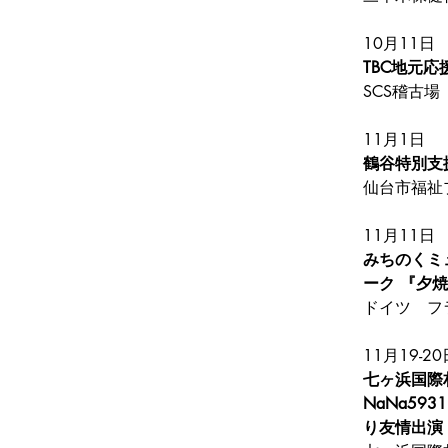
10月11日
TBC地元
SCS稽古場
11月1日
鶴谷特別支
仙台市福祉
11月11日
みちのくミ
ーク 『夕
ドイツ　フ
11月19-20
七ヶ浜国際
NaNa59
り友情出演