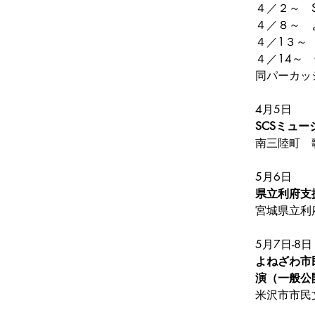
４／２～　
４／８～　
４／1３～
４／14～
4月5日
SCSミュ
南三陸町　
5月6日
県立利府支
宮城県立利
5月7日-8日
よねざわ市
演（一般公
米沢市市民