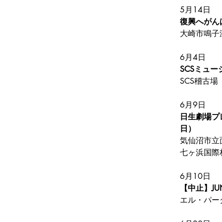
5月14日
復興へがん
大崎市鳴子
6月4日
SCSミュ
SCS稽古場
6月9日
日生劇場プレゼン
日）
気仙沼市立
七ヶ浜国際
6月10日
【中止】JUN_ｈ
エル・パー