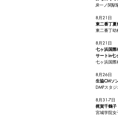
JR一ノ関
8月21日
東二番丁夏
東二番丁幼
8月21日
七ヶ浜国際村
サートin七
七ヶ浜国際
8月26日
生協CMソ
DMPスタジ
8月31-7日
梶賀千鶴子
宮城学院女