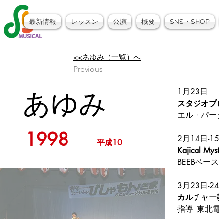
最新情報
レッスン
公演
概要
SNS・SHOP
<<あゆみ（一覧）へ
Previous
あゆみ
1月23日
スタジオプ
エル・パー
1998
2月14日-1
平成10
Kajical
BEEBベー
3月23日-2
カルチャー
指導	