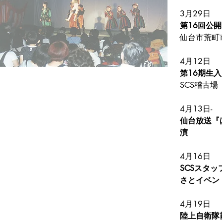
3月29日
第16回公
仙台市荒町
4月12日
第16期生
SCS稽古場
4月13日-
仙台放送『
演
4月16日
SCSスタ
4月19日
陸上自衛隊