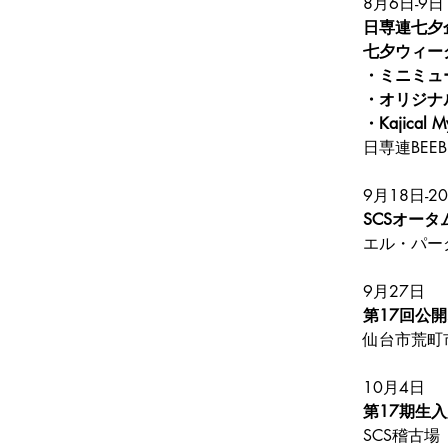
8月6日-9日
日専連七夕企
七夕ウィーク 
・ミニミュ
・オリジナ
・Kajica
日専連
BEEB
9月18日-2
SCSオータ
エル・パー
9月27日
第17回公
仙台市荒町
10月4日
第17期生
SCS稽古場