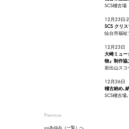
SCS稽古場
12月23日-
SCS ク
仙台市福祉
12月23日
大崎ミュー
物』制作協
岩出山スコ
12月26日
稽古納め､
SCS稽古
Previous
<<あゆみ（一覧）へ