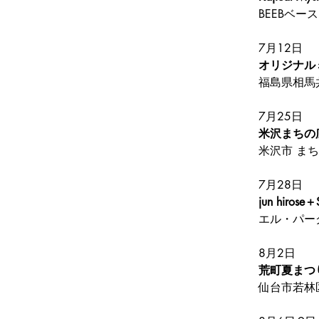
BEEB
ベース
7月12日
オリジナル
福島県相馬
7月25日
米沢まちの
米沢市 ま
7月28日
jun hiro
エル・パー
8月2日
荒町夏まつ
仙台市若林