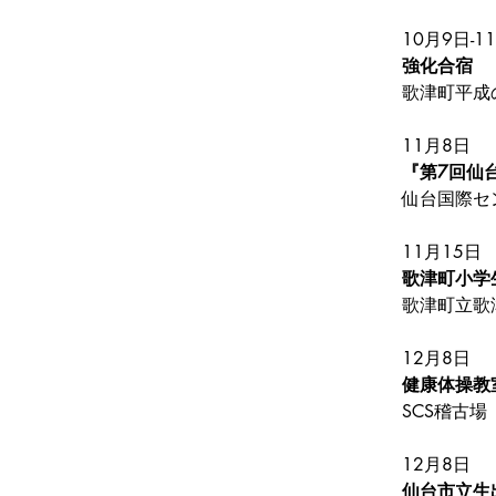
10月9日-1
強化合宿
歌津町平成
11月8日
『第7回仙台
仙台国際セ
11月15日
歌津町小学
歌津町立歌
12月8日
健康体操教
SCS稽古場
12月8日
仙台市立生